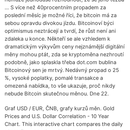
… S více než 40procentním propadem za
poslední měsíc je možné říci, že bitcoin má za
sebou opravdu divokou jízdu. Bitcoinoví býci
optimismus neztrácejí a tvrdí, že růst není ani
zdaleka u konce. Někteří se ale vzhledem k
dramatickým výkyvům ceny nejznámější digitální
měny mohou ptát, zda se kryptoměna nezhroutí
podobně, jako splaskla třeba dot.com bublina
Bitcoinový sen je mrtvý. Nedávný propad o 25
%, vysoké poplatky, pomalé transakce a
omezená nabídka, to vše ukazuje, proč nikdy
nebude Bitcoin skutečnou měnou. Dne 22.
Graf USD / EUR, ČNB, grafy kurzů měn. Gold
Prices and U.S. Dollar Correlation - 10 Year
Chart. This interactive chart compares the daily