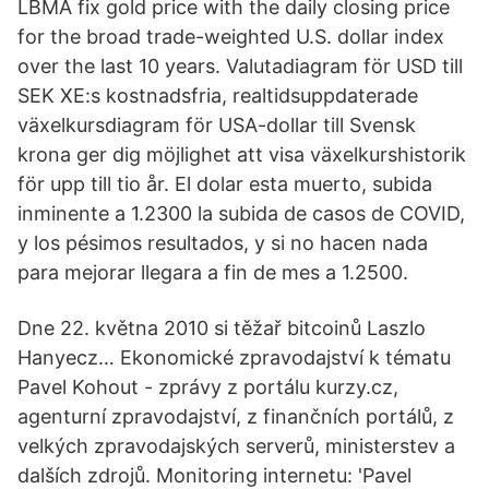
LBMA fix gold price with the daily closing price
for the broad trade-weighted U.S. dollar index
over the last 10 years. Valutadiagram för USD till
SEK XE:s kostnadsfria, realtidsuppdaterade
växelkursdiagram för USA-dollar till Svensk
krona ger dig möjlighet att visa växelkurshistorik
för upp till tio år. El dolar esta muerto, subida
inminente a 1.2300 la subida de casos de COVID,
y los pésimos resultados, y si no hacen nada
para mejorar llegara a fin de mes a 1.2500.
Dne 22. května 2010 si těžař bitcoinů Laszlo
Hanyecz… Ekonomické zpravodajství k tématu
Pavel Kohout - zprávy z portálu kurzy.cz,
agenturní zpravodajství, z finančních portálů, z
velkých zpravodajských serverů, ministerstev a
dalších zdrojů. Monitoring internetu: 'Pavel