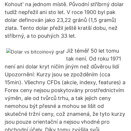
Kohout' na jednom místě. Původní stříbrný dolar
tudíž nepřežil ani sto let. V roce 1900 byl pak
dolar definován jako 23,22 gránů (1,5 gramů)
zlata. Tento dolar přežil ještě kratší dobu, než
stříbrný, a to pouhých 33 let.
Již téměř 50 let tomu
tak není. Od roku 1971
není ani dolar kryt ničím jiným než důvěrou lidí
Upozornění: Kurzy jsou se zpožděním (cca
15min). Všechny CFDs (akcie, indexy, features) a
Forex ceny nejsou poskytovány prostřednictvím
výměn, ale od tvůrců trhu, a tak jejich ceny
nemohou být přesné a mohou se lišit od
skutečné tržní ceny, což znamená, že tyto kurzy
jsou pouze orientační a nejsou vhodné pro
obchodní účely. Díky tomu zvýšila svůj