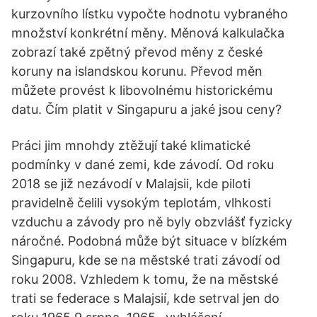
kurzovního lístku vypočte hodnotu vybraného
množství konkrétní měny. Měnová kalkulačka
zobrazí také zpětný převod měny z české
koruny na islandskou korunu. Převod měn
můžete provést k libovolnému historickému
datu. Čím platit v Singapuru a jaké jsou ceny?
Práci jim mnohdy ztěžují také klimatické
podmínky v dané zemi, kde závodí. Od roku
2018 se již nezávodí v Malajsii, kde piloti
pravidelně čelili vysokým teplotám, vlhkosti
vzduchu a závody pro ně byly obzvlášť fyzicky
náročné. Podobná může být situace v blízkém
Singapuru, kde se na městské trati závodí od
roku 2008. Vzhledem k tomu, že na městské
trati se federace s Malajsií, kde setrval jen do