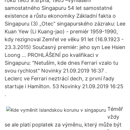
roku 1965 9.srpna, 1965 –vyhlášení
samostatného Singapuru 54 let samostatné
existence a růstu ekonomiky Základní fakta o
Singapuru (3) „Otec“ singapurského zázraku: Lee
Kuan Yew (Li Kuang-jao) - premiér 1959-1990,
kdy rezignoval Zemřel ve věku 91 let (16.9.1923 -
23.3.2015) Současný premiér: jeho syn Lee Hsien
Loong … PROHLÁŠENÍ po kvalifikaci v
Singapuru: "Netuším, kde dnes Ferrari vzalo tu
svou rychlost" Novinky 21.09.2019 16:37 .
Leclerc ve Ferrari neztrácí dech, z první řady
startuje i Hamilton. 53 Novinky 21.09.2019 16:25
.
Téměř
vždy
se ale platí poplatek za výměnu, který může být