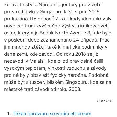
zdravotnictví a Národní agentury pro životní
prostředí bylo v Singapuru k 31. srpnu 2016
prokázáno 115 případů Zika. Úřady identifikovaly
nové centrum zvýšeného výskytu infikovaných
osob, kterým je Bedok North Avenue 3, kde bylo
v poslední době zaznamenáno 24 případů. Práci
jim mnohdy ztěžují také klimatické podmínky v
dané zemi, kde závodí. Od roku 2018 se již
nezávodí v Malajsii, kde piloti pravidelně čelili
vysokým teplotám, vlhkosti vzduchu a závody
pro ně byly obzvlášť fyzicky náročné. Podobná
může být situace v blízkém Singapuru, kde se na
městské trati závodí od roku 2008.
28.07.2021
Těžba hardwaru srovnání ethereum