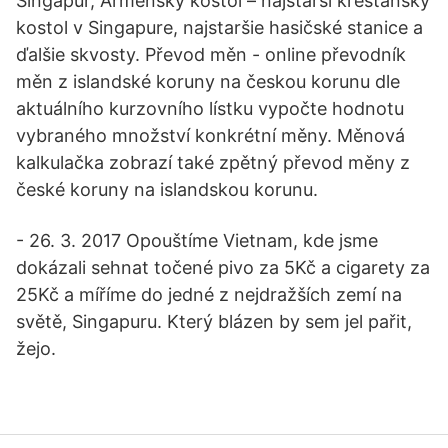
Singapur, Arménsky kostol – najstarší kresťanský
kostol v Singapure, najstaršie hasičské stanice a
ďalšie skvosty. Převod měn - online převodník
měn z islandské koruny na českou korunu dle
aktuálního kurzovního lístku vypočte hodnotu
vybraného množství konkrétní měny. Měnová
kalkulačka zobrazí také zpětný převod měny z
české koruny na islandskou korunu.
- 26. 3. 2017 Opouštíme Vietnam, kde jsme
dokázali sehnat točené pivo za 5Kč a cigarety za
25Kč a míříme do jedné z nejdražších zemí na
světě, Singapuru. Který blázen by sem jel pařit,
žejo.